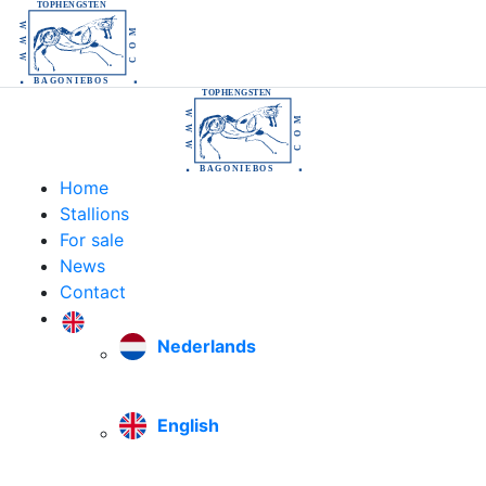
TOPHENGSTEN
WWW
COM
BAGONIEBOS
TOPHENGSTEN
WWW
COM
BAGONIEBOS
Home
Stallions
For sale
News
Contact
Nederlands
English